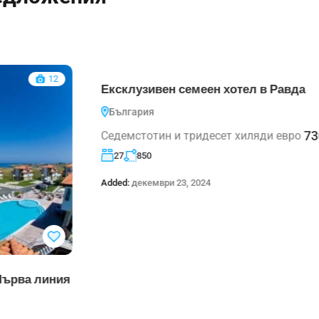
7
Ексклузивен семеен хотел в Равда
България
730.000€
Седемстотин и тридесет хиляди евро
27
850
Added:
декември 23, 2024