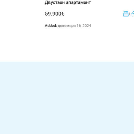
Двустаен апартамент
59.900€
1
2
61
61 кв. м.
Added:
декември 16, 2024