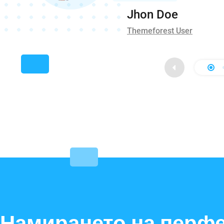
Jhon Doe
Themeforest User
Намирането на перфе