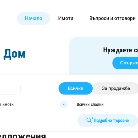
Начало
Имоти
Въпроси и отговори
Нуждаете с
н Дом
Свържет
Всички
За продажба
е имоти
Всички спални
Подробно търсене
редложения