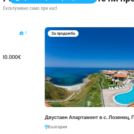
Ексклузивно само при нас!
12
За продажба
Двустаен Апартамент в с. Лозенец, Първа линия
България