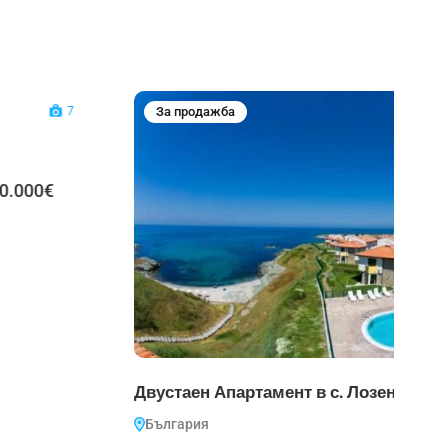
12
За продажба
Е
С
Ad
Двустаен Апартамент в с. Лозенец, Първа линия
България