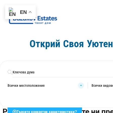
EN
Открий Своя Уюте
Всички местоположения
Всички видов
Разгледайте най-новите ни п
Търсите конкретни характеристики?