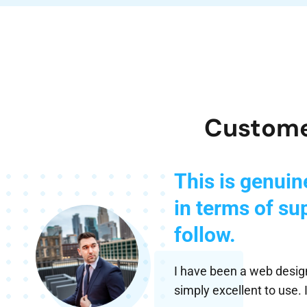
‘
Custome
This is genuin
in terms of su
follow.
I have been a web design
simply excellent to use