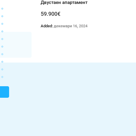
Двустаен апартамент
59.900€
1
2
61
61 кв. м.
Added:
декември 16, 2024